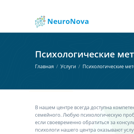
NeuroNova
Психологические ме
Главная
Услуги
Психологические ме
В нашем центре всегда доступна компете
семейного. Любую психологическую проб
если своевременно обратиться за консул
психологи нашего центра оказывают усл