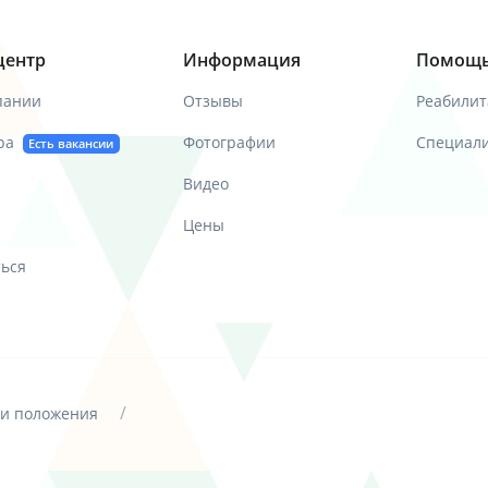
центр
Информация
Помощ
пании
Отзывы
Реабилит
ра
Фотографии
Специал
Есть вакансии
Видео
Цены
ться
/
 и положения