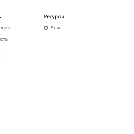
ь
Ресурсы
ация
Вход
исты