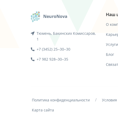
Наш 
NeuroNova
О ком
Тюмень, Бакинских Комиссаров,
Карье
1
Услуги
+7 (3452) 25‒30‒30
Блог
+7 982 928‒30‒35
Связа
/
Политика конфиденциальности
Условия
Карта сайта