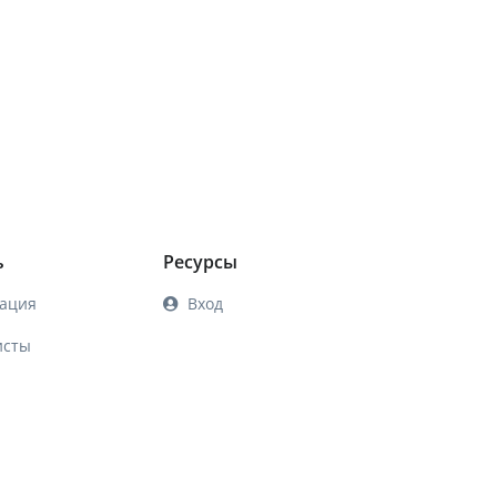
ь
Ресурсы
ация
Вход
исты