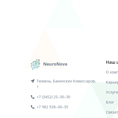
Наш 
NeuroNova
О ком
Тюмень, Бакинских Комиссаров,
Карье
1
Услуги
+7 (3452) 25‒30‒30
Блог
+7 982 928‒30‒35
Связа