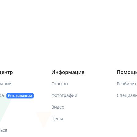
центр
Информация
Помощ
пании
Отзывы
Реабилит
ра
Фотографии
Специал
Есть вакансии
Видео
Цены
ться