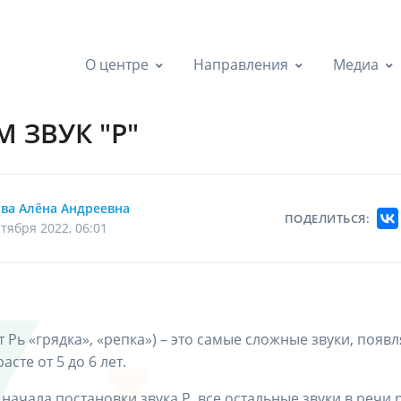
О центре
Направления
Медиа
 ЗВУК "Р"
ва Алёна Андреевна
ПОДЕЛИТЬСЯ:
тября 2022, 06:01
нт Рь «грядка», «репка») – это самые сложные звуки, поя
сте от 5 до 6 лет.
ту начала постановки звука Р, все остальные звуки в реч