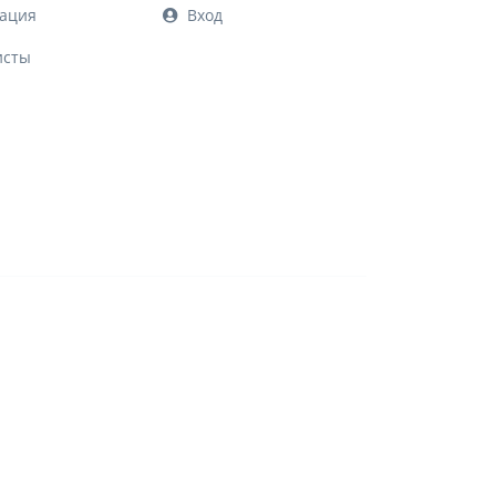
ация
Вход
исты