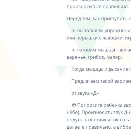
произноситься правильно.
Перед тем, как приступить 
⠀ 🔹 выполняем упражнения
или перышки с ладошки, игр
⠀ 🔹 готовим мышцы – дела
варенье, грибок, маляр.
⠀ Когда мышцы и дыхание п
⠀ Предлагаем такой вариан
⠀ от звука «Д»
⠀ 👅 Попросите ребенка зво
нёбе). Произносить звук Д-
подуть на кончик языка в т
делаете правильно, а вибр