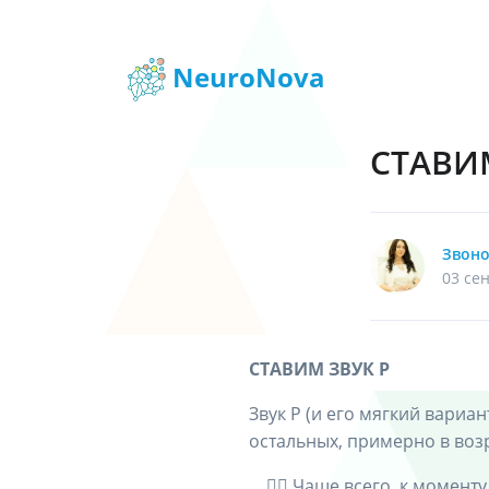
NeuroNova
СТАВИМ
Звоно
03 сен
СТАВИМ ЗВУК Р
Звук Р (и его мягкий вариа
остальных, примерно в возра
⠀ 👩‍⚕️ Чаще всего, к момен