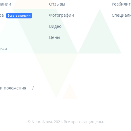
пании
Отзывы
Реабилит
ра
Фотографии
Специал
Есть вакансии
Видео
Цены
ться
/
 и положения
© NeuroNova. 2021. Все права защищены.