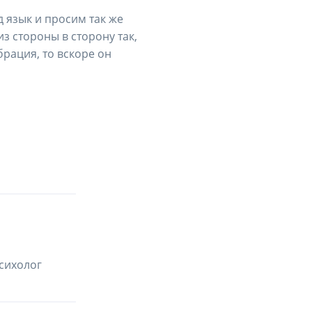
 язык и просим так же
з стороны в сторону так,
рация, то вскоре он
сихолог