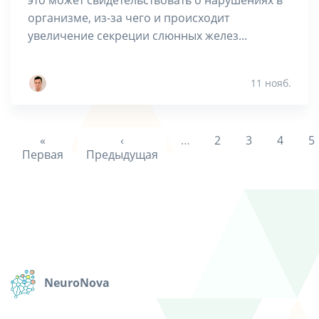
организме, из-за чего и происходит
увеличение секреции слюнных желез...
11 нояб.
«
‹
…
2
3
4
5
Первая
Предыдущая
NeuroNova